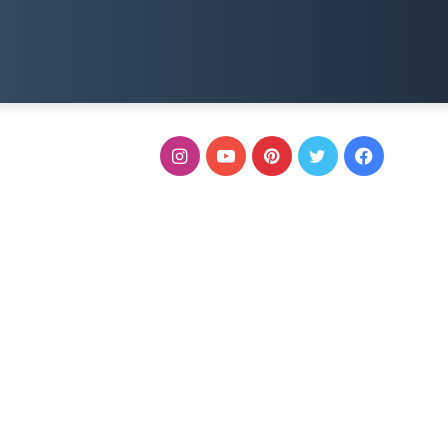
فيسبوك
تويتر
بينتيريست
يوتيوب
انستقرام