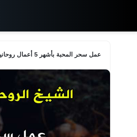
عمل سحر المحبة بأشهر 5 أعمال روحانية مـجربة و مضمونة و قويـة