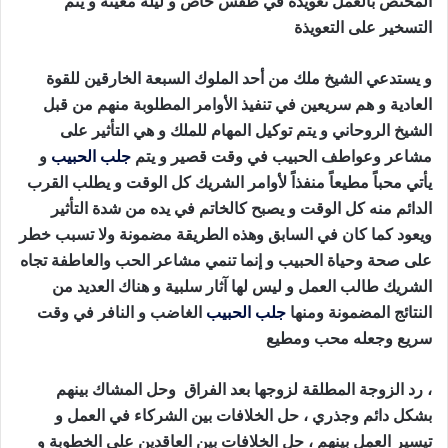
المختص بالعمل تعويذة في طقس خاص و ليلة معينة و يتم
التسخير على التعويذة
و يستدعي الشيخ ملك من أحد الملوك السبعة الخارقين للقوة
العادية و هم سريعين في تنفيذ الأوامر المطلوبة منهم من قبل
الشيخ الروحاني و يتم توكيل المهام للملك و هي التأثير على
مشاعر وعواطف الحبيب في وقت قصير و يتم
جلب الحبيب
و
يأتي محباً مطيعاً منفذاً لأوامر الشريك كل الوقت و يطلب القرب
الدائم منه كل الوقت و يصبح كالخاتم في يده من شدة التأثير
ويعود كما كان في السابق وهذه الطريقة مضمونة ولا تسبب خطر
على صحة وحياة الحبيب و إنما تنمي مشاعر الحب والعاطفة تجاه
الشريك طالب العمل و ليس لها آثار سلبية و هناك العديد من
النتائج المضمونة ومنها
جلب الحبيب
الغاضب و النافر في وقت
سريع وجعله محب ومطيع
طريقة جلب الحبيب بالقران
، رد الزوجة المطلقة لزوجها بعد الفراق وحل المشاك بينهم
بشكل دائم وجذري ، حل الخلافات بين الشركاء في العمل و
تيسير العمل بينهم ، حل الخلافات بين العاقدين على الخطوبة و