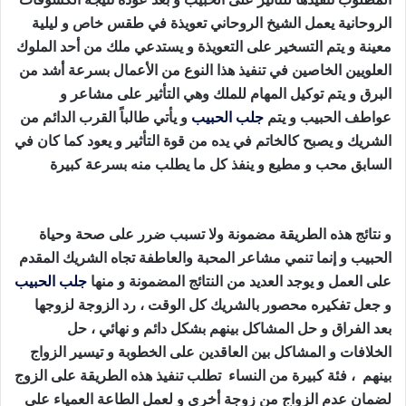
الروحانية يعمل الشيخ الروحاني تعويذة في طقس خاص و ليلية
معينة و يتم التسخير على التعويذة و يستدعي ملك من أحد الملوك
العلويين الخاصين في تنفيذ هذا النوع من الأعمال بسرعة أشد من
البرق و يتم توكيل المهام للملك وهي التأثير على مشاعر و
عواطف الحبيب و يتم
جلب الحبيب
و يأتي طالباً القرب الدائم من
الشريك و يصبح كالخاتم في يده من قوة التأثير و يعود كما كان في
السابق محب و مطيع و ينفذ كل ما يطلب منه بسرعة كبيرة
طريقة جلب الحبيب بالقران
و نتائج هذه الطريقة مضمونة ولا تسبب ضرر على صحة وحياة
الحبيب و إنما تنمي مشاعر المحبة والعاطفة تجاه الشريك المقدم
على العمل و يوجد العديد من النتائج المضمونة و منها
جلب الحبيب
و جعل تفكيره محصور بالشريك كل الوقت ، رد الزوجة لزوجها
بعد الفراق و حل المشاكل بينهم بشكل دائم و نهائي ، حل
الخلافات و المشاكل بين العاقدين على الخطوبة و تيسير الزواج
بينهم ، فئة كبيرة من النساء تطلب تنفيذ هذه الطريقة على الزوج
لضمان عدم الزواج من زوجة أخرى و لعمل الطاعة العمياء على