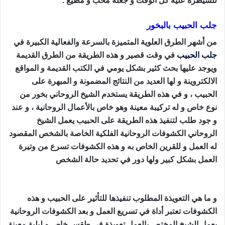
للسيطرة عليه كل الوقت و جعله محب و مطيع .
جلب الحبيب بالبخور
من أشهر الطرق العلوية المتميزة بالسرعة والفعالية الكبيرة في
جلب الحبيب
في وقت قصير و هذه الطريقة من الطرق القديمة
ويوجد عليها بحث كثير بشكل يومي في الكتب القديمة و المواقع
الالكتروينة و لها العديد من النتائج المضمونة و المبهرة على
الحبيب ، و في هذه الطريقة يستخدم الشيخ الروحاني بخور من
نوع خاص و له تركيبة معينة وهو خاص بالأعمال الروحانية ، و عند
و جود طلب لتنفيذ هذه الطريقة على الحبيب يعمل الشيخ
الروحاني الكشوفات الروحانية الفلكية الخاصة بالشخص المقصود
له العمل و للقرين الخاص به و هذه الكشوفات تسرع من وتيرة
العمل بشكل كبير ولها دور في تحديد حالة الشخص
طريقة جلب
الحبيب بالقران
و ما هي التعويذة المطلوب تنفيذها للتأثير على الحبيب و هذه
الكشوفات تعتبر أداة في تسريع العمل و بعد الكشوفات الروحانية
يعمل الشيخ المختص بالعمل تعويذة في طقس خاص و ليلية معينة