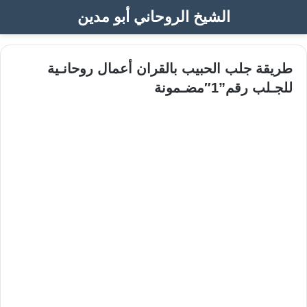
الشيخ الروحاني أبو مدين
طريقة جلب الحبيب بالقران أعمال روحانـية
للجـلب رقم”1″مضـمونة