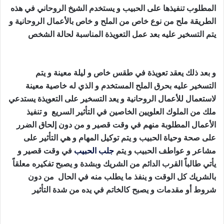
المطلوب تنفيذها على الحبيب و يستخدم الشيخ الروحاني في هذه
الطريقة ملح من نوع خاص من الملح و خاص بالأعمال الروحانية و
يتم التسخير عليه بعد عمل التعويذة المناسبة لحالة الشخص
طريقة جلب الحبيب بالقران
و بعد ذلك يعقد تعويذة في طقس خاص و ليلة معينة و يتم
التسخير عليه بحرق الملح المستخدم و الذي له خاصية معينة
لاستعمال للأعمال الروحانية و يعد التسخير على التعويذة يستدعي
ملك من الملوك العلويين الخاصين في التأثير السريع و تنفيذ
الأعمال المطلوبة منهم في وقت قصير و من دون إلحاق الضرر
على صحة وحياة الحبيب و يتم توكيل المهام و هي التأثير على
مشاعر و عواطف الحبيب و يتم
جلب الحبيب
في وقت قصير و
يأتي طالباً القرب الدائم من الشريك وبشدة و يصبح تفكيره معلقاً
بالشريك كل الوقت و ينفذ ما يطلب منه في الحال من دون
شروط أو مقدمات و يصبح كالخاتم في يده من شدة التأثير
طريقة
جلب الحبيب بالقران