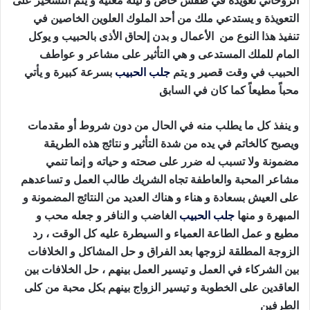
الروحاني تعويذة في طقس خاص و ليلة معنية و يتم التسخير على
التعويذة و يستدعي ملك من أحد الملوك العلوين الخاصين في
تنفيذ هذا النوع من الأعمال و بدن إلحاق الأذى بالحبيب و يوكل
المام للملك المستدعى و هي التأثير على مشاعر و عواطف
الحبيب في وقت قصير و يتم
جلب الحبيب
بسرعة كبيرة و يأتي
محباً مطيعاً كما كان في السابق
طريقة جلب الحبيب بالقران
و ينفذ كل ما يطلب منه في الحال من دون شروط أو مقدمات
ويصبح كالخاتم في يده من شدة التأثير و نتائج هذه الطريقة
مضمونة ولا تسبب له ضرر على صحته و حياته و إنما تنمي
مشاعر المحبة والعاطفة تجاه الشريك طالب العمل و تساعدهم
على العيش بسعادة و هناء و هناك العديد من النتائج المضمونة و
المبهرة و منها
جلب الحبيب
الغاضب و النافر و جعله محب و
مطيع و عمل الطاعة العمياء و السيطرة عليه كل الوقت ، رد
الزوجة المطلقة لزوجها بعد الفراق و حل المشاكل و الخلافات
بين الشركاء في العمل و تيسير العمل بينهم ، حل الخلافات بين
العاقدين على الخطوبة و تيسير الزواج بينهم بكل محبة من كلى
الطرفين
طريقة جلب الحبيب بالقران