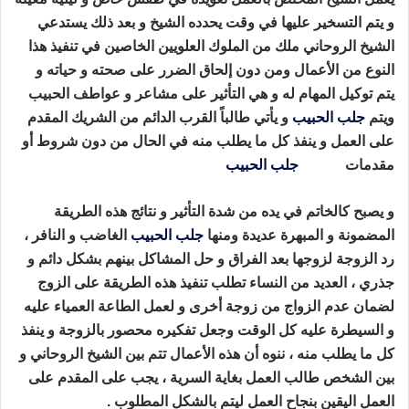
و يتم التسخير عليها في وقت يحدده الشيخ و بعد ذلك يستدعي
الشيخ الروحاني ملك من الملوك العلويين الخاصين في تنفيذ هذا
النوع من الأعمال ومن دون إلحاق الضرر على صحته و حياته و
يتم توكيل المهام له و هي التأثير على مشاعر و عواطف الحبيب
ويتم
جلب الحبيب
و يأتي طالباً القرب الدائم من الشريك المقدم
على العمل و ينفذ كل ما يطلب منه في الحال من دون شروط أو
مقدمات
طريقة
جلب الحبيب
بالقران
و يصبح كالخاتم في يده من شدة التأثير و نتائج هذه الطريقة
المضمونة و المبهرة عديدة ومنها
جلب الحبيب
الغاضب و النافر ،
رد الزوجة لزوجها بعد الفراق و حل المشاكل بينهم بشكل دائم و
جذري ، العديد من النساء تطلب تنفيذ هذه الطريقة على الزوج
لضمان عدم الزواج من زوجة أخرى و لعمل الطاعة العمياء عليه
و السيطرة عليه كل الوقت وجعل تفكيره محصور بالزوجة و ينفذ
كل ما يطلب منه ، ننوه أن هذه الأعمال تتم بين الشيخ الروحاني و
بين الشخص طالب العمل بغاية السرية ، يجب على المقدم على
العمل اليقين بنجاح العمل ليتم بالشكل المطلوب .