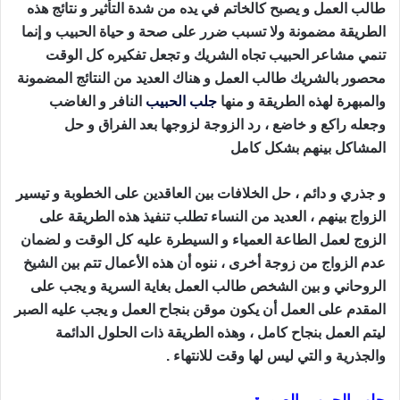
طالب العمل و يصبح كالخاتم في يده من شدة التأثير و نتائج هذه
الطريقة مضمونة ولا تسبب ضرر على صحة و حياة الحبيب و إنما
تنمي مشاعر الحبيب تجاه الشريك و تجعل تفكيره كل الوقت
محصور بالشريك طالب العمل و هناك العديد من النتائج المضمونة
والمبهرة لهذه الطريقة و منها
جلب الحبيب
النافر و الغاضب
وجعله راكع و خاضع ، رد الزوجة لزوجها بعد الفراق و حل
المشاكل بينهم بشكل كامل
طريقة جلب الحبيب بالقران
و جذري و دائم ، حل الخلافات بين العاقدين على الخطوبة و تيسير
الزواج بينهم ، العديد من النساء تطلب تنفيذ هذه الطريقة على
الزوج لعمل الطاعة العمياء و السيطرة عليه كل الوقت و لضمان
عدم الزواج من زوجة أخرى ، ننوه أن هذه الأعمال تتم بين الشيخ
الروحاني و بين الشخص طالب العمل بغاية السرية و يجب على
المقدم على العمل أن يكون موقن بنجاح العمل و يجب عليه الصبر
ليتم العمل بنجاح كامل ، وهذه الطريقة ذات الحلول الدائمة
والجذرية و التي ليس لها وقت للانتهاء .