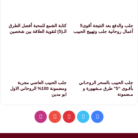
جلب والدفع بعد النتيجة أقوى5
كتابة الشمع للمحبة أفضل الطرق
أعمال روحانية جلب وتهييج الحبيب
الـ(5) لتقوية العلاقة بين شخصين
جلب الحبيب بالسحر الروحـاني
جلب الحبيب العاصي مجربة
بأقـوى “5” طرق مـشهورة و
ومضمونة 100% الروحاني الاول
مـضمونة
ابو مدين
فيسبوك
تويتر
بينتيريست
يوتيوب
انستقرام