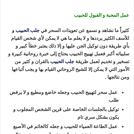
الحبيب بالقران
عمل المحبة و القبول للحبيب
كثيراً ما نشاهد و نسمع عن تعويذات السحر في
جلب الحبيب
و
للأسف الكثير يرددها و لا يعلم ما هي
لا يمكن لأي شخص القيام
بأي طريقة دون توكيل الجن عليها و إلا ذلك يعتبر خطأ كبير و
سلبياته أكبر
فعمل تهييج الحبيب يحتاج إلى خبرة روحانية كبيرة و
تسخير و تخديم لعمل طريقة
جلب الحبيب
بالقران
و كثير من
الأمور التي لا يمكن إلا للشيخ الروحاني القيام بها و يجب أتباعها
ومن نتائجها .
طريقة جلب الحبيب بالقران
عمل سحر لتهييج الحبيب وجعله خاضع ومطيع و لا يرفض
طلب
توكيل بالجلسات الخاصة على قرين الشخص المجلوب و
يكون بشكل سري تام
عمل الطاعة العمياء للحبيب و جعله كالخاتم في الأصبع