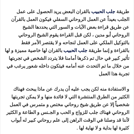
طريقة
جلب الحبيب
بالقران البعض يريد الحصول على عمل
الجلب بعيداً عن العمل الروحاني السفلي فيكون العمل بالقرآن
عن طريق قراءة بعض الآيات و السور التي يحددها الشيخ
الروحاني أبو مدين ، لكن قبل القراءة يقوم الشيخ الروحاني
بالتوكيل الملكي على العمل لنجاحه و لا يقتصر الأمر فقط
بالقراءة و إنما طريقة
جلب الحبيب
بالقران لها خاصية مميزة و لها
تأثير كبير في حال تم ذكرها أمامنا فلا يتردد الشخص في تجربتها
من خلال ما تم التحدث عنه أمامه فيتكون داخله شعور يرغب في
تجربة هذا العمل
طريقة جلب الحبيب بالقران
و الاستفادة منه لكن يجب عليه أن يدرك عن ماذا يبحث فهناك
الكثير من الطرق المنتشرة التي لا فائدة منها و لا يمكن تجربتها
شخصياً إلا عن طريق شيخ روحاني مختص و متمرس في العمل
الروحاني فهناك جلب للزواج و الحب و الجـنس و الطاعة و الكثير
لأننا قد وصلنا في الوقت الراهن إلى علم روحاني كبير له أبواب
كثيرة لها بداية و لا نهاية لها .