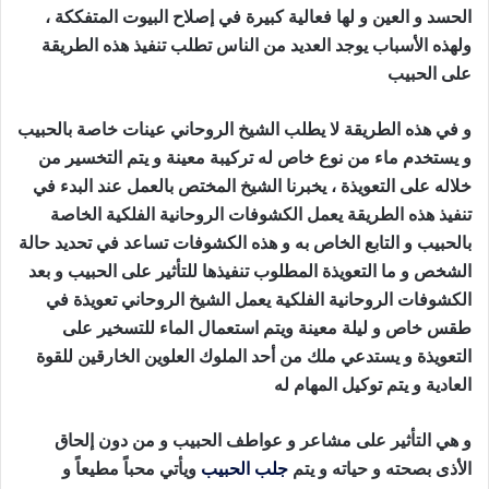
الحسد و العين و لها فعالية كبيرة في إصلاح البيوت المتفككة ،
ولهذه الأسباب يوجد العديد من الناس تطلب تنفيذ هذه الطريقة
على الحبيب
طريقة جلب الحبيب بالقران
و في هذه الطريقة لا يطلب الشيخ الروحاني عينات خاصة بالحبيب
و يستخدم ماء من نوع خاص له تركيبة معينة و يتم التخسير من
خلاله على التعويذة ، يخبرنا الشيخ المختص بالعمل عند البدء في
تنفيذ هذه الطريقة يعمل الكشوفات الروحانية الفلكية الخاصة
بالحبيب و التابع الخاص به و هذه الكشوفات تساعد في تحديد حالة
الشخص و ما التعويذة المطلوب تنفيذها للتأثير على الحبيب و بعد
الكشوفات الروحانية الفلكية يعمل الشيخ الروحاني تعويذة في
طقس خاص و ليلة معينة ويتم استعمال الماء للتسخير على
التعويذة و يستدعي ملك من أحد الملوك العلوين الخارقين للقوة
العادية و يتم توكيل المهام له
طريقة جلب الحبيب بالقران
و هي التأثير على مشاعر و عواطف الحبيب و من دون إلحاق
الأذى بصحته و حياته و يتم
جلب الحبيب
ويأتي محباً مطيعاً و