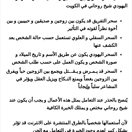
اليهودي شيخ روحاني في الكويت
سحر التفريق قد يكون بين زوجين و صديقين و حبيبين و بين
أخوة نظراً لقوته في التأثير
السحر السفلي و العلوي تستعمل حسب حالة الشخص بعد
الكشف عنها
السحر اليهودي يكون عن طريق الأسم و تاريخ الميلاد و
صورة الشخص و يكون العمل على حسب طلب الشخص
السحر قد يـمـرض و يـقـ.ـتل ويجمع بين الزوجين حباً ويفرق
بين الزوجين بغضاً ويمنع النـكاح ويزيل العقل ويؤثر في
المشاعر سلباً وإيجاباً
يُنصح بالحذر عند التعامل بمثل هذه الأعمال و يجب أن يكون عند
شيخ روحاني مختص و يمتلك الخبرة الكافية
لأن أستعمالها شخصياً بالطرق المنتشرة على الانترنت قد تؤثر
بشكل كبير لعدم وجود الخبرة في التعامل مع الجن