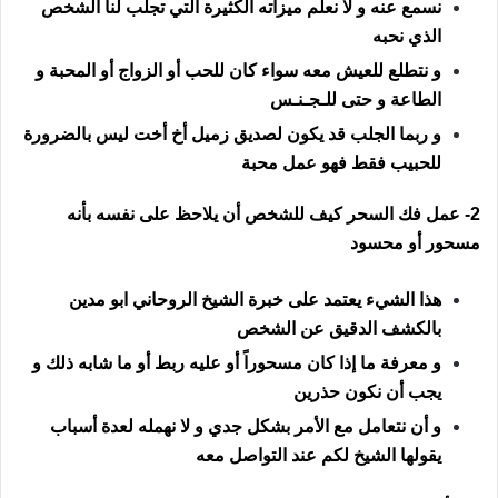
نسمع عنه و لا نعلم ميزاته الكثيرة التي تجلب لنا الشخص
الذي نحبه
و نتطلع للعيش معه سواء كان للحب أو الزواج أو المحبة و
الطاعة و حتى للـجـنـس
و ربما الجلب قد يكون لصديق زميل أخ أخت ليس بالضرورة
للحبيب فقط فهو عمل محبة
2- عمل فك السحر كيف للشخص أن يلاحظ على نفسه بأنه
مسحور أو محسود
هذا الشيء يعتمد على خبرة الشيخ الروحاني ابو مدين
بالكشف الدقيق عن الشخص
و معرفة ما إذا كان مسحوراً أو عليه ربط أو ما شابه ذلك و
يجب أن نكون حذرين
و أن نتعامل مع الأمر بشكل جدي و لا نهمله لعدة أسباب
يقولها الشيخ لكم عند التواصل معه