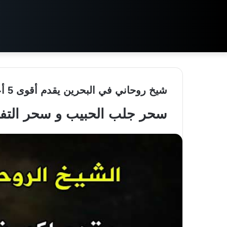
شيخ روحاني في البحرين يقدم أقوى 5 أعمال روحانية مجربة مضمونة
سحر جلب الحبيب و سحر التف