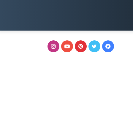
فيسبوك
تويتر
بينتيريست
يوتيوب
انستقرام