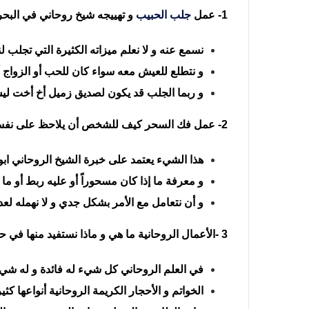
1- عمل
جلب الحبيب
و تهييجه شيخ روحاني في البحر
نسمع عنه و لا نعلم ميزاته الكثيرة التي تجلب 
و نتطلع للعيش معه سواء كان للحب أو الزواج أ
و ربما الجلب قد يكون لصديق زميل أخ أخت ل
2- عمل فك السحر كيف للشخص أن يلاحظ على نفسه بأنه مسحور أو محسود
هذا الشيء يعتمد على خبرة الشيخ الروحاني ا
و معرفة ما إذا كان مسحوراً أو عليه ربط أو م
و أن نتعامل مع الأمر بشكل جدي و لا نهمله لع
3 -الأعمال الروحانية ما هي و ماذا نستفيد منها في حال تعاملنا بها شيخ روحاني في البحرين
في العلم الروحاني كل شيء له فائدة و له شيء
الخواتم و الأحجار الكريمة الروحانية أنواعها 