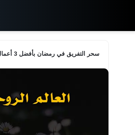
سحر التفريق في رمضان بأفضل 3 أعمال سفلية قوية و الأمنة