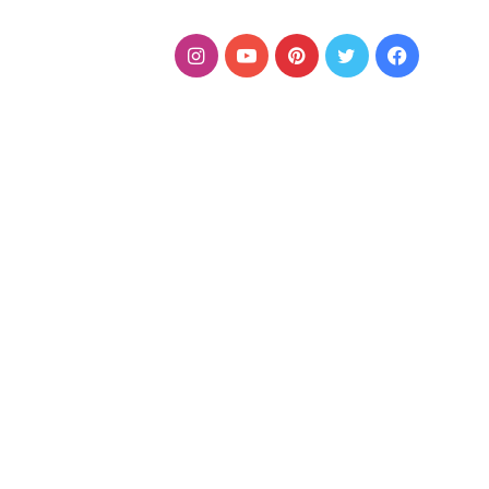
فيسبوك
تويتر
بينتيريست
يوتيوب
انستقرام