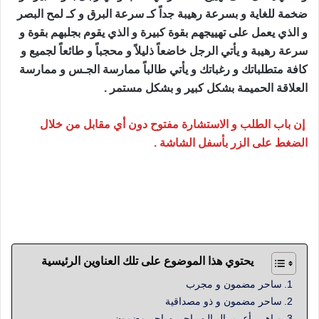
ضخمة للغاية و بسرعة رهيبة جداً كـ سرعة البرق و كـ لمح البصر
و الذي يعمل على تهييجهم بقوة كبيرة و الذي يقوم بجلبهم بقوة و
سرعة رهيبة و يأتي الرجل خاضعاً ذليلاً و محجباً و طائعاً لجميع و
كافة متطلباتك و رغباتك و يأتي طالباً ممارسة الجـس و ممارسة
العلاقة الحميمة بشكل كبير و بشكل مستمر .
إن باب الطلب و الاستشارة مفتوح دون أي مقابل من خلال
الضغط على الزر بأسفل الشاشة .
ساحر مضمون يقدم الروحاني أبو مدين أقوى أعمال السحر
السفلي و العلوي و سحر التفريق و الطلاسم و السحر المأكول و
المشروب و السحر الترابي والناري اعمال مضمونة ومجربة
يحتوي هذا الموضوع على تلك العناوين الرئيسية
ساحر مضمون و مجرب
ساحر مضمون و ذو مصداقية
مـاهـي أعــمــال الـسـاحـر ساحر مضمون