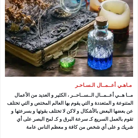
مـاهـي أعــمــال الـسـاحـر
ساحر مضمون
مــا هــي أعــمــال الــســاحــر ، الكثير و العديد من الأعمال
المتنوعة و المتعددة و التي يقوم بها العالم المختص و التي تختلف
عن بعضها البعض بالأشكال و لاكن لا تختلف بقوتها و بسرعتها و
تقوم بالعمل السريع كـ سرعة البرق و كـ لمح البصر على أي
شريك و على أي شخص من كافة و معظم الناس عامة