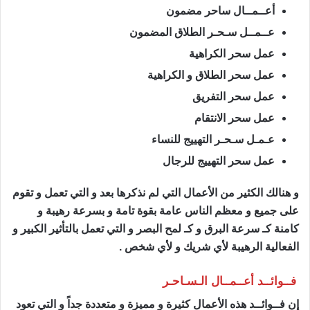
أعــمــال ساحر مضمون
عــمــل سـحـر الطلاق المضمون
عمل سحر الكراهية
عمل سحر الطلاق و الكراهية
عمل سحر التفريق
عمل سحر الانتقام
عـمـل سـحـر التهييج للنساء
عمل سحر التهييج للرجال
و هنالك الكثير من الأعمال التي لم نذكرها بعد و التي تعمل و تقوم
على جميع و معظم الناس عامة بقوة تامة و بسرعة رهيبة و
كامنة كـ سرعة البرق و كـ لمح البصر و التي تعمل بالتأثير الكبير و
الفعالية الرهيبة لأي شريك و لأي شخص .
فــوائــد أعــمــال الـسـاحـر
ساحر مضمون
إن فــوائــد هذه الأعمال كثيرة و مميزة و متعددة جداً و التي تعود