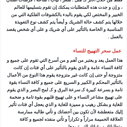
، و إن و جدت هذه المتطلبات يمكنك إن تقوم بتسليمها للعالم
الخبير و المختص لكي يقوم بالبدء بالكشوفات الفلكية التي من
خلالها يتم كشف حالة الشريك و أيضاً يتم كشف نوع التعويذة
المناسبة و الخاصة بالتأثير على أي شريك و على أي شخص يقصد
بالعمل .
عمل سحر التهييج للنساء
ساحر مضمون
هذا العمل يعد و يعتبر من أهم و من أسرع التي تقوم على جميع و
كافة النساء عامة و الذي يقوم بالتأثير على أي فتات إن كانت
متزوجة أو حتى إن كانت غير متزوجة يقوم هذا النوع من الأعمال
بالتأثير المحكم و الكبير و السريع على جميع و كافة النساء بقوة
تامة و بسرعة كبيرة كـ سرعة البرق و كـ لمح البصر و الذي يقوم
على تهييج مشاعر النساء و على تهييج قلبهم بقوة تامة و ضخمة
للغاية و بشكل رهيب و مميزة للغاية و الذي يعجل أي فتات تأثير
إليك متعطشة لأن تكون بين أحضانك و تأتي طالبه ممارسة
العلاقة الحميمة مراراً و تكراراً و تأتي منفذه لجميع و كافة
متطلباتك و رغباتك التي تريدها .