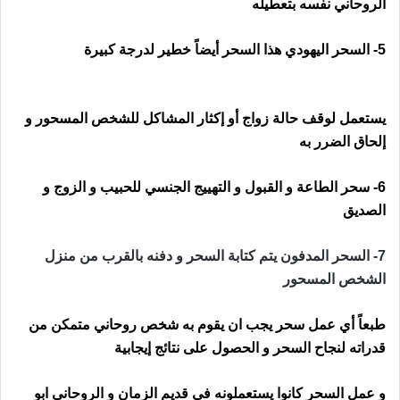
الروحاني نفسه بتعطيله
5- السحر اليهودي هذا السحر أيضاً خطير لدرجة كبيرة
رقم ساحر
في فلندا
يستعمل لوقف حالة زواج أو إكثار المشاكل للشخص المسحور و
إلحاق الضرر به
6- سحر الطاعة و القبول و التهييج الجنسي للحبيب و الزوج و
الصديق
7- السحر المدفون يتم كتابة السحر و دفنه بالقرب من منزل
الشخص المسحور
طبعاً أي عمل سحر يجب ان يقوم به شخص روحاني متمكن من
قدراته لنجاح السحر و الحصول على نتائج إيجابية
و عمل السحر كانوا يستعملونه في قديم الزمان و الروحاني ابو