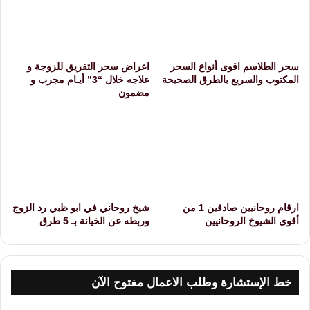
سحر الطلاسم اقوى أنواع السحر
اعراض سحر التفريق للزوجة و
المكتوب والسريع بالطرق الصحيحة
علاجه خلال “3” أيـام مجرب و
مضمون
ارقام روحانيين صادقين 1 من
شيخ روحاني في ابو ظبي رد الزوج
أقوى الشيوخ الروحانيين
وربطه عن الخيانة بـ 5 طرق
خط الإستشارة وطلب الاعمال مفتوح الآن