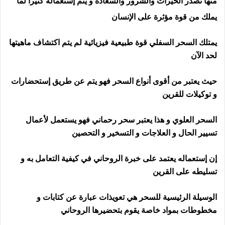
منها تصدر الخيرات والشرور والسعادة و يتم إستعماله كثيرأ لما
يملك من قوة مؤثرة على الإنسان
يمتلك السحر السفلي قوة طبيعية فيزيائية لم يتم اكتشاف ماهيتها
لحد الآن
حيث يعتبر من أقوى أنواع السحر فهو يتم عن طريق إستحضارات
و توكيلات للقرين
رقم ساحر في فلندا
السحر العلوي و هذا يعتبر سحر رحماني فهو يستعمل لأعمال
تسيير الحال و العلاجات و التسخير و التحصين
إن إستعماله يعتمد على خبرة الروحاني في كيفية التعامل به و
تسليطه على القرين
الوسيلة الرئيسية للسحر هي تعويذات عبارة عن كتابات و
مخطوطات بمواد خاصة يقوم بتحضيرها الروحاني