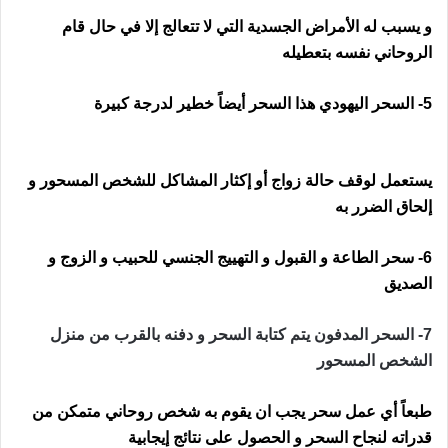
و يسبب له الأمراض الجسدية التي لا تتعالج إلا في حال قام
الروحاني نفسه بتعطيله
5- السحر اليهودي هذا السحر أيضاً خطير لدرجة كبيرة
رقم ساحر
في ايرلندا
يستعمل لوقف حالة زواج أو إكثار المشاكل للشخص المسحور و
إلحاق الضرر به
6- سحر الطاعة و القبول و التهييج الجنسي للحبيب و الزوج و
الصديق
7- السحر المدفون يتم كتابة السحر و دفنه بالقرب من منزل
الشخص المسحور
طبعاً أي عمل سحر يجب ان يقوم به شخص روحاني متمكن من
قدراته لنجاح السحر و الحصول على نتائج إيجابية