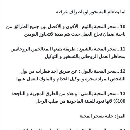
اما بطعام المسحور او باطراف غرفته
حجاب محبة قوي و مجرب
10 ـ سحر المحبة بالثوم : الأقوى و الأفضل بين جميع الطرائق من
ناحية ضمان نجاح العمل حيث يتم بمدة لاتتجاوز اليومين
11 ـ سحر المحبة بالشمع : طريقة يتبعها المعالجيين الروحانيين
بمحاظر العمل الروحاني بالتسخير و التوكيل
12 ـ سحر المحبة بالبول : عن طريق اخذ قطرات من بول
الشخص المراد سحره و توكيل الخدام و الملوك للعمل عليها
13 ـ سحر المحبة بالمني : و هذه من الطرق المجربة و الناجحة
100% لانها تعود للعينة الماخوذة من صلب الرجل
المراد جلبه بسحر المحبة
حجاب محبة قوي و مجرب