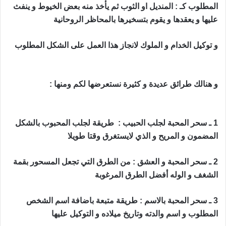
المطلوب كـ : المنديل او الثوب ثم يأخذ منه بعض الخيوط و ينفث
عليها و يعقدها و يقوم بتسخيرها بالمحاظر الروحانية
و توكيل الخدام و الملوك لانجاز هذا العمل على الشكل المطلوب
حجاب محبة قوي و مجرب
و هنالك طرائق عديدة و كثيرة نستعرضها لكم ومنها :
حجاب محبة
قوي و مجرب
1 ـ سحر المحبة لجلب الحبيب : طريقة لجلب المحبوب بالشكل
المضمون و المريح و الذي لايستغرق وقتا طويلا
2 ـ سحر المحبة و العشق : من الطرق التي تجعل المسحور بقمة
الشغف و الوله أفضل الطرق المرغوبة
3 ـ سحر المحبة بالاسم : طريقة متبعة باضافة اسم الشخص
المطلوب و اسم والدته وتاريخ ميلاده و التوكيل عليها