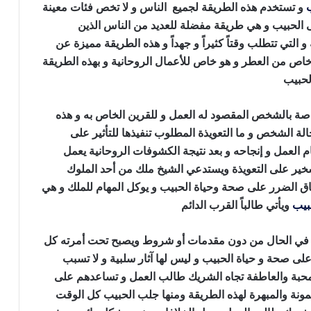
و تستخدم هذه الطريقة لجميع الناس و لا تخص فئات معينة
ى الحبيب و هي طريقة مفضلة للعديد من الناس الذين
التي تتطلب وقتاً كثيراً و جهداً و هذه الطريقة مميزة عن
اص من العطر و هو خاص للأعمال الروحانية و بهذه الطريقة
الحبيب
جلب النساء للنكاح بالملح
خاصة بالشخص المقصود له العمل و للقرين الخاص به و هذه
ة الشخص و ما التعويذة المطلوب تنفيذها للتأثير على
 العمل و إنجاحه و بعد نتيجة الكشوفات الروحانية يعمل
خير على التعويذة ويستدعي الشيخ ملك من أحد الملوك
حاق الضرر على صحة وحياة الحبيب و يوكل المهام للملك و هي
بيب
ويأتي طالباً القرب الدائم
ه في الحال من دون مقدمات أو شروط ويصبح تحت أمرته كل
ى صحة و حياة الحبيب و ليس لها آثار سلبية و لا تسبب
محبة والعاطفة تجاه الشريك طالب العمل و تساعدهم على
ضمونة والمبهرة لهذه الطريقة ومنها جلب الحبيب كل الوقت