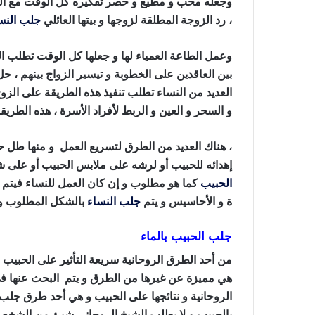
وجعله محب و مطيع و حصر تفكيره كل الوقت مع الش
، رد الزوجة المطلقة لزوجها و بيتها العائلي
جلب النس
وعمل الطاعة العمياء لها و جعلها كل الوقت تطلب ا
بين العاقدين على الخطوبة و تيسير الزواج بينهم ، حل
العديد من النساء تطلب تنفيذ هذه الطريقة على ال
و السحر و العين و الربط لأفراد الأسرة ، هذه الطريقة
، هناك العديد من الطرق لتسريع العمل و منها طل
إهدائه للحبيب أو لرشه على ملابس الحبيب أو على شع
الحبيب
كما هو مطلوب و إن كان العمل للنساء فيتم إه
ة و الأحاسيس و يتم
جلب النساء
بالشكل المطلوب و ذ
جلب الحبيب بالماء
من أحد الطرق الروحانية سريعة التأثير على الحبيب
هي مميزة عن غيرها من الطرق و يتم البحث عنها في 
الروحانية و نتائجها على الحبيب و هي أحد طرق جلب
بالحبيب و لا يطلب الشيخ الروحاني شيئ من الشخص