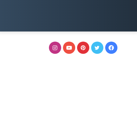
فيسبوك
تويتر
بينتيريست
يوتيوب
انستقرام