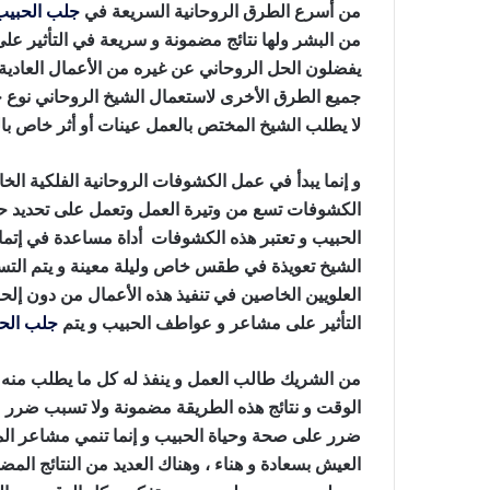
من أسرع الطرق الروحانية السريعة في
جلب الحبيب
من البشر ولها نتائج مضمونة و سريعة في التأثير عل
يفضلون الحل الروحاني عن غيره من الأعمال العادية و 
جميع الطرق الأخرى لاستعمال الشيخ الروحاني نوع خ
لا يطلب الشيخ المختص بالعمل عينات أو أثر خاص ب
و إنما يبدأ في عمل الكشوفات الروحانية الفلكية ال
الكشوفات تسع من وتيرة العمل وتعمل على تحديد حال
الحبيب و تعتبر هذه الكشوفات أداة مساعدة في إتمام
الشيخ تعويذة في طقس خاص وليلة معينة و يتم التس
العلويين الخاصين في تنفيذ هذه الأعمال من دون إل
التأثير على مشاعر و عواطف الحبيب و يتم
جلب الح
من الشريك طالب العمل و ينفذ له كل ما يطلب من
الوقت و نتائج هذه الطريقة مضمونة ولا تسبب ضرر عل
ضرر على صحة وحياة الحبيب و إنما تنمي مشاعر ال
العيش بسعادة و هناء ، وهناك العديد من النتائج الم