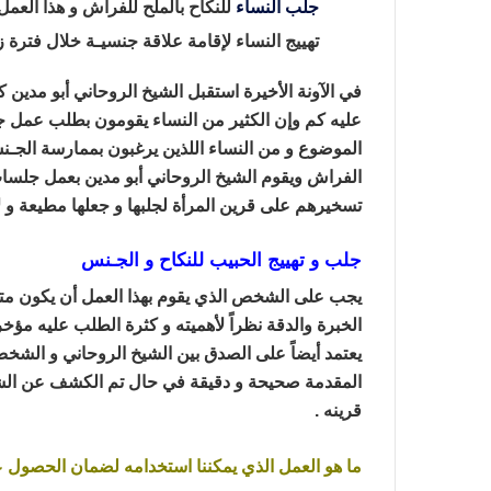
جلب النساء
للنكاح بالملح للفراش و هذا العمل ا
تهييج النساء لإقامة علاقة جنسيـة خلال فترة
في الآونة الأخيرة استقبل الشيخ الروحاني أبو مدين 
عليه
كم وإن الكثير من النساء يقومون بطلب عمل جل
الموضوع
و من النساء اللذين يرغبون بممارسة الجـ
الفراش و
يقوم الشيخ الروحاني أبو مدين بعمل جلسات
تسخيرهم على قرين المرأة لجلبها و جعلها مطيعة و
جلب و تهييج الحبيب للنكاح و الجـنس
يجب على الشخص الذي يقوم بهذا العمل أن يكون مت
الخبرة والدقة نظراً لأهميته و كثرة الطلب عليه مؤخر
يعتمد أيضاً على الصدق بين الشيخ الروحاني و الشخ
المقدمة صحيحة و دقيقة في حال تم الكشف عن ا
قرينه .
ما هو العمل الذي يمكننا استخدامه لضمان الحصول عل