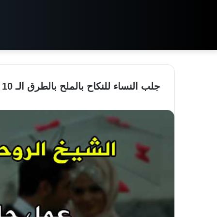
جلب النساء للنكاح بالملح بالطرق الـ 10 الروحـانـية البـرهتية