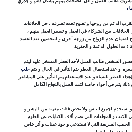
ريك طالب العمل و حل الخلافات بينهم بشكل دائم و جذري
اء
للنكاح بالملح
لقرب الدائم من زوجها و تصبح تحت تصرفه ، حل الخلافات
 الخلافات بين الشركاء في العمل و تيسير العمل بينهم ،
زوج لضمان عدم الزواج من زوجة أخرى و للتحصين ضد الحسد
 ذات الحلول الدائمة و الجذرية
 حضور الشخص طالب العمل لأخذ العطر المسخر عليه ليتم
ره و عند استعمال العطر يتم التأثير في الحال و يتم
جلب
داء العطر للنساء و عند الاستخدام يتم التأثير على المشاعر
لك يتم في أجواء خاصة لتمم العمل بالنجاح الكامل .
 و تستخدم لجميع الناس ولا تخص فئات معينة من البشر و
الكتب و المجلدات التي تضم ألاف الكتابات عن العلوم
 الحبيب السريعة التي لا تستدعي و جود عينات و أثر خاص
 المقدم على العمل
جلب النساء للنكاح بالملح