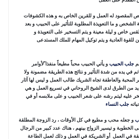
خص المقصود له العمل و للقرين الخاص به و هذه الكشوفات
الشخص و ما التعويذة المطلوبة للتأثير على الحبيب و بعد
قس خاص و ليلة معينة و يتم التسخير على التعويذة و
 للقوة العادية و يتم توكيل المهام للملك المستدعى
جلب
تم
جلب الحبيب
و يأتي الحبيب محباً مطيعاً منفذا ًلأوامر
 في يده من شدة التأثير و نتائج هذه الطريقة مضمونة ولا
المحبة والعاطفة تجاه الشريك طالب العمل و ليس لها آثار
عديد من الطرق لدى الشيخ الروحاني في تسريع العمل و هي
 عليه ليتم رشه على شعر الحبيب و على ملابسه أو في
ياته
جلب النساء
للنكاح بالملح
ب
و جعله محب و مطيع في كل الأوقات ، رد الزوجة المطلقة
على الخطوبة و تيسير الزواج بينهم ، هناك عدد كبير من الرجال
ديقة في العمل أو الشريكة في العمل و ذلك لعمل الطاعة