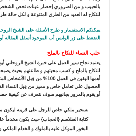
بالحبيب و من الضروري إحضار عينات تخص الشخص ا
للنكاح له العديد من الطرق المتنوعة و لكل حالة طر
يمكنكم الاستفسار و طرح الأسئلة على الشيخ الروحا
الضغط على زر الواتس أب الموجود أسفل المقالة أو ا
جلب النساء للنكاح بالملح
يعتمد نجاح سير العمل على خبرة الشيخ الروحاني أب
للنكاح بالملح و كسب محبتهم و طاعتهم بحيث يصبحو
أهمها اليقين في العمل 100% من قِبل الأشخاص المتقدمين للعمل الروحاني و
الحصول على تعامل خاص و مميز من قِبل النساء الذ
أو يقوم بالمرور بجانبهم سوف نتعرف عن كيفية حص
تسخير ملكي خاص للرجل على قرينه ليكون محبو
كتابة الطلاسم {الحجاب} حيث يكون مخدماً على
البخور الموكل عليه بالملوك و الخدام الملكي