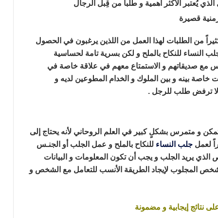
لذي يُعتبر الأكثر أهمية و طلباً من قِبل الرجال
 زمنية قصيرة
كثيراً من الطلبات لهذا العمل من اللذين يرغبون في الحصول
ب النساء للنكاح بالملح و لكن بسرية تامة لحساسية
نس مع صديقاتهم و الاستمتاع معهم في علاقة خاصة في
 خاصة بينه و بين الملوك و الخدام المطوعين لديه
و
 لا ترفض طلب للرجل .
مكن و متمرس بشكلٍ كبير في العلم الروحاني
لأنه يحتاج إلى
اً لعمل
جلب النساء
للنكاح بالملح و
عمل الجلب أو الجنـس
ص الذي يريد الجلب
و يجب أن تكون المعلومات و البيانات
لشخص المجلوب
لإيجاد الطريقة الأنسب للتعامل مع الشخص و
ى نتائج إيجابية و مضمونة