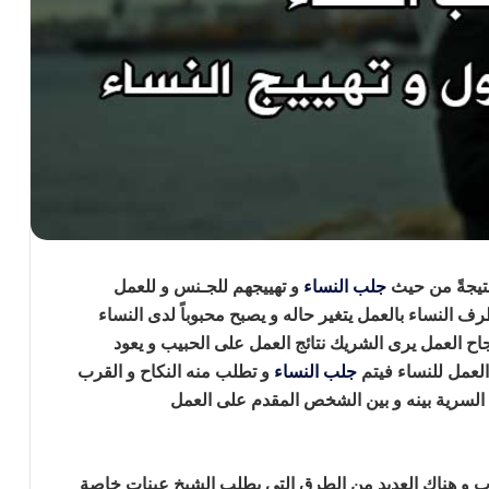
 نتيجةً من حيث
جلب النساء
و تهييجهم للجـنس
و للعمل
 طرف النساء بالعمل يتغير حاله
و يصبح محبوباً لدى النساء
جاح العمل يرى الشريك نتائج العمل على الحبيب و يعود
لعمل للنساء فيتم
جلب النساء
و تطلب منه النكاح و القرب
ية السرية بينه و بين الشخص المقدم على العمل
جلب النساء
وب و هناك العديد من الطرق التي يطلب الشيخ عينات خاصة