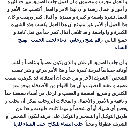
و العمل مجرب و مضمون و أن لعمل جلب الصديق ميزات كثيرة
و أمور و أعمال رهيبة و أن لهذا الأمر و العمل أكتسب هذا الأمر و
العمل نشرة واسعة و كبيرة و مميزة و أقبال كبير ورهيب و كان
هذا العمل أو الأمر غير متوقع أن هذا العمل يكسب هذه الشهرة
الكبيرة و والواسعة و قد تلاقي أقبال كبير جداً من قبل كافة و
جميع الناس
رقم شيخ روحاني
،
دعاء لجلب الحبيب
،
تهييج
النساء
،جلب الصديق الزعلان
و أن جلب الصديق الزعلان و الذي يكون عصبياً و غاضباً و أغلب
أوقاته حساساً لدرجة كبيرة جداً و هذا الأمر مزعج و يثير غضب
الشخص أ الشريك الأخر و من حيث أن أصدقائه قد يكرهونه بسبب
غضبه و عقلة العصيب و أن هذا الأنواع من الأصدقاء موجد عند
الكثيرين و سريع العصبية و الغضب و الزعل من أشياء بسيطة جداً
و تافهة و بالأمور و الأعمال و المجالات الروحانية يمكن أن يجلب و
يخضع أي شريك أو أي شخصاً و مهما كانت طبيعته و هذا عن
طريق التوكيل أو التسخير و التوكيل على قرينه ليكون الشخص أو
الشريك عطوفاً و محباً
جلب النساء للنكاح
،
جلب النساء للزنا
،
جلب الصديق الزعلان