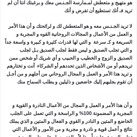
هو متهيج و متعطش لمـمارسة الجـنـس معك و برغبتك انتا أن لم
تريد فـ أنك تستطيع أن تفرض و أنك
لا تريد الجـنـس معه و هو المتعطش لك و لرائحتك و أن هذا الأمر
و العمل من الأعمال و المجالات الروحانية القوه و المجربة و
السريعة و كـ سرعة و التي لها قدرات كثيرة و كبيرة و واسعة جداً
و التي تجلب الصديق و ليس فقط لجلب الصديق بـل لجلب
الصديق و الزوج و الخطيب و الحبيب و أي شريك أو شخص ممن
تريدهم أو من الأشخاص الذين تحددهم أو الشركاء أنت و تختارهم
و تريد هذا الأمر و العمل و المجال الروحاني من أجلهم و من أجـل
أن تقوم بجلبهم إليك خاضعين و ذليلين و يطلب السماح منك
جلب
الصديق الزعلان
و أن هذا الأمر و العمل و المجال من الأعمال النادرة و القوية و
المجربة و المضمونة 100% و الراسخة و التي تعمل على الجلب
الخاضع و المتين و النادر و القوي و الفعال و المتين و الذي يملك
نتائج و أعمل قوية و نادرة و مجربة و من الأمور و الأعمال التي