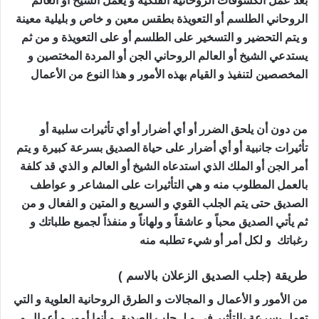
بعد عمل الكشوفات الروحانية الفلكية و يعمل الشيخ أو العالم
الروحاني الطلسم أو التعويذة بطقس معين و خاص و بليلية معينة
و يتم التحضير و التسخير على الطلسم أو على التعويذة و من ثم
يستدعي الشيخ أو العالم الروحاني الجن أو المردة المختصين و
المخصصين لتنفيذ و القيام بهذه الأمور و هذا النوع من الأعمال
جلب الصديق الزعلان
من دون أن يلحق الضرر أو أي أضرار أو أي تأثيرات سلبية أو
تأثيرات جانبية أو أي أضرار على حياة الصديق بسرعة كبيرة و يتم
أمر الجن أو الملك الذي استدعاه الشيخ أو العالم و الذي قد كلفة
بالعمل المطلوب منه و هي التأثيرات على المشاعر و عواطف
الصديق حتى يتم الجلب القوي و السريع و المتين و الفعال و من
ثم يأتي الصديق محباً و عاشقاً و ولهاناً و منفذاً لجميع طلباتك و
رغباتك و لكل أمر أو شيء تطلبه منه
جلب الصديق الزعلان
طريقة (جلب الصديق الزعلان بالاسم )
من الأمور و الأعمال و المجالات و الطرق الروحانية العلوية و التي
تعمل بسرعة بالتأثير في و لـ جلب الصديق و أنها أمور و أعمال و