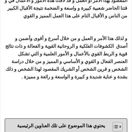
المقصود بهذا الأمر أو العمل و قد لاقت هذه الأمور و الأعمال في و
قتنا الحاضر شعبية كبيرة و واسعة و الضخمة نتيجة الأقبال الكبير
من الناس و الأقبال التام على هذا العمل المميز و القوي
جلب
الصديق الزعلان
و لذلك هذا الأمر و العمل و من خلال أسرع و أقوى وأضمن و
أصدق الكشوفات الفلكية و الروحانية القوية و الفعالة و ذات نتائج
قوية و الربط القوي بالأعمال و الأمور العلمية و التي تشكل
العنصر الفعال و القوي و الأساسي و المميز و من خلال دراسة
الشخص و قرين الشخص أو الشريك المقصود لهذا الشخص و ذلك
بشدة و عناية شديدة و كبيرة و الواسعة و رائعة و مميزة .
جلب الصديق الزعلان و حل الخلافات فيما بينهم رد الصديق النافر
و الغاضب بالسحر الروحاني السفلي و العلوي المجربة و
المضمونة عند أقوى شيخ روحاني أبو مدين صادق ومجرب
يحتوي هذا الموضوع على تلك العناوين الرئيسية