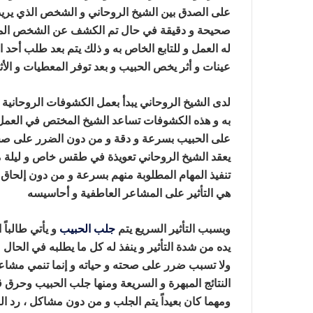
على الصدق بين الشيخ الروحاني و الشخص الذي يري
صحيحة و دقيقة في حال تم الكشف عن الشخص ال
له العمل و للتابع الخاص به و ذلك يتم بعد طلب أح
عينات و أثر يخص الحبيب و بعد توفر المعطيات و الأث
لدى الشيخ الروحاني يبدأ بعمل الكشوفات الروحانية 
به و هذه الكشوفات تساعد الشيخ المختص في العمل عل
على الحبيب بسرعة و دقة و من دون الضرر على صحته 
يعقد الشيخ الروحاني تعويذة في طقس خاص و ليلة م
تنفيذ المهام المطلوبة منهم بسرعة و من دون إلحاق 
هي التأثير على المشاعر العاطفية و أحاسيسه
جلب ا
وبسبب التأثير السريع يتم
جلب الحبيب
و يأتي طالباً
يده من شدة التأثير و ينفذ له كل ما يطلبه في الحال
ولا تسبب ضرر على صحته و حياته و إنما تنمي مشاعر
النتائج المبهرة و السريعة ومنها جلب الحبيب وحر
ومهما كان بعيداً يتم الجلب و من دون مشاكل ، رد الز