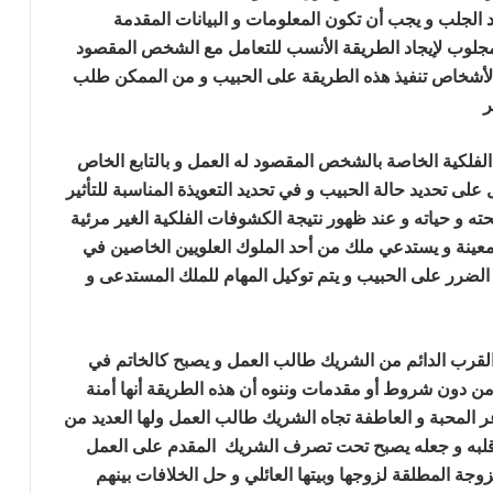
د الجلب
و يجب أن تكون المعلومات و البيانات المقدمة
مجلوب
لإيجاد الطريقة الأنسب للتعامل مع الشخص المقصود
د الأشخاص تنفيذ هذه الطريقة على الحبيب و من الممكن طلب
ر
جلب الحبيب وحرق قلبه
الفلكية الخاصة بالشخص المقصود له العمل و بالتابع الخاص
ى تحديد حالة الحبيب و في تحديد التعويذة المناسبة للتأثير
و حياته و عند ظهور نتيجة الكشوفات الفلكية الغير مرئية
عينة و يستدعي ملك من أحد الملوك العلويين الخاصين في
الضرر على الحبيب و يتم توكيل المهام للملك المستدعى و
لحبيب وحرق قلبه
 القرب الدائم من الشريك طالب العمل و يصبح كالخاتم في
 من دون شروط أو مقدمات وننوه أن هذه الطريقة أنها أمنة
 المحبة و العاطفة تجاه الشريك طالب العمل ولها العديد من
ق قلبه و جعله يصبح تحت تصرف الشريك المقدم على العمل
وجة المطلقة لزوجها وبيتها العائلي و حل الخلافات بينهم