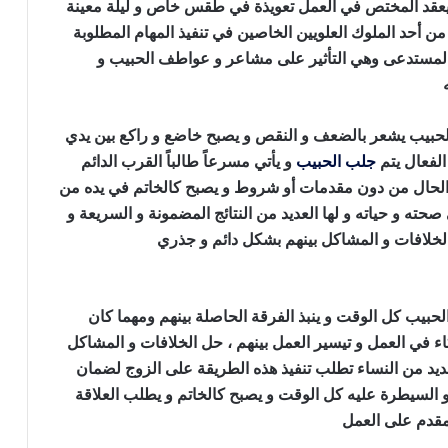
ية يعقد المختص في العمل تعويذة في طقس خاص و ليلة معينة
ن أحد الملوك العلويين الخاصين في تنفيذ المهام المطلوبة
 المستدعى وهي التأثير على مشاعر و عواطف الحبيب و
ه
جلب الحبيب وحرق قلبه
 الحبيب يشعر بالضعف و النقص و يصبح خاضع و راكع بين يدي
الفعال يتم
جلب الحبيب
و يأتي مسرعاً طالباً القرب الدائم
 الحال من دون مقدمات أو شروط و يصبح كالخاتم في يده من
حته و حياته و لها العديد من النتائج المضمونة و السريعة و
 الخلافات و المشاكل بينهم بشكل دائم و جذري
جلب الحبيب
الحبيب كل الوقت و ينبذ الفرقة الحاصلة بينهم ومهما كان
اء في العمل و تيسير العمل بينهم ، حل الخلافات و المشاكل
لعديد من النساء تطلب تنفيذ هذه الطريقة على الزوج لضمان
 السيطرة عليه كل الوقت و يصبح كالخاتم و يطلب العلاقة
مقدم على العمل
جلب الحبيب وحرق قلبه