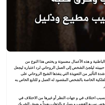
لباطنية و هذه الأعمال مضمونة و
يختص هذا النوع من
حبيبته
ليلجئ الشخص إلى العمل الروحاني لرد اعتباره ليجعل
دة التأثير من التعويذة التي ينفذها الشيخ الروحاني على
لفلكية الخاصة بالشخص المقصود له العمل و للتابع الخاص به
ر
جلب الحبيب وحرق قلبه
سبب اختلاف في و جهات النظر أو غيرها من الاختلاف في
خص سريع الغضب و يسارع بالذهاب بعيداً و يعيش الشريك