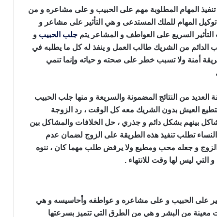
تنفيذ المهام المطلوبة مهم على الحبيب و على مشاعره و من
 توكيل المهام للملك المستدعى و هي التأثير على مشاعر و
لتأثير السريع على العواطف و المشاعر يتم
جلب الحبيب
و
رب الدائم من الشريك طالب العمل و ينفذ له كل ما يطلبه في
يقة أمنة ولا تسبب خطر على صحته و حياته وإنما تنمي
جلب الحبيب وحرق قلبه
 العديد من النتائج المضمونة والسريعة و منها جلب الحبيب
يستطيع العيش بدون الشريك معه كل الوقت ، رد الزوجة
لمشاكل بينهم بشكل دائم و جذري ، حل الخلافات والمشاكل بين
 النساء تطلب تنفيذ هذه الطريقة على الزوج لضمان عدم
الزوج و جعله محب ومطيع ولا يرفض طلب مهما كان ، ننوه
و التي ليس لها وقت للانتهاء .
أثير على الحبيب و على مشاعره و عواطفه وأحاسيسه و هي
 معينة من البشر و هي من الطرق التي تتميز بسرعتها