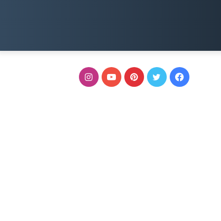
فيسبوك
تويتر
بينتيريست
يوتيوب
انستقرام