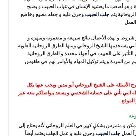
 و هو أصعب ما يعشيه الإنسان في غياب الحبيب و يصبح
الروحانية يتم
جلب الحبيب
وحرق قلبه و جعله مطيع وخاضع
العمل
جلب الحبيب وحرق قلبه
 شروط و لهذه الأعمال نتائج سريعة و مضمونة ومبهرة و
لتي يستخدمها الشيخ الروحاني ومنها الطرق الروحانية العلوية
 التأثير على الحبيب في أجواء محددة و الطرق الروحانية
هم من المردة و يتم توكيل المهام والأوامر لهم في طقوس
الأسئلة على الشيخ الروحاني أبو مدين ويجب عنها بكل
ة التي تأتي على حسابه الشخصي و يسعد بتواصلكم معه عبر
لموقع .
وعة
مكن و متمرس بشكلٍ كبير في العلم الروحاني
لأنه يحتاج إلى
اً لعمل
جلب الحبيب
وحرق قلبه و
عمل الجلب يعتمد أيضاً