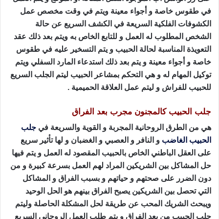
في طقوس خاصة و أجواء معينة ويتم في وقت مخصص عمل
الكشوفات الفلكية السريعة في الكشف السريع عن حالة
الشخص المطلوب له العمل و للتابع الخاص به ويتم بعد ذلك عقد
التعويذة المناسبة لحالة الحبيب و يتم التسخير عليه في طقوس
خاصة و أجواء معينة و يتم بعد ذلك استدعاء المارد السفلي ويتم
توكيل المهام له و هي التحكم بمشاعر الحبيب ليتم الجلب السريع
للحبيب للفراش و ليتم عمل العلاقة الحميمية .
جلب الحبيب كالمجنون مجرب بعد الفراق
هي من الطرق الروحانية المجربة و القوية والسريعة في
جلب
الحبيب الغاضب
و النافر و العصبي و الغضبان و لها تأثير سريع
على العقل الباطني الخاص بالحبيب المقصود له العمل و يتم فيها
حل المشاكل بين الشريكين المراد لهم العمل بسرعة كبيرة و من
دون الضرر على صحتهم و حياتهم و بسبب الفراق و المشاكل
التي تحصل بين الشريكين يصبح الفراق بينهم هو الحل الوحيد
ويبحث الشريك المحب عن طريقة لحل المشكلة الحاصلة وليتم
جلب الحبيب من بعد الفراق و يتم طلب العمل الروحاني السريع