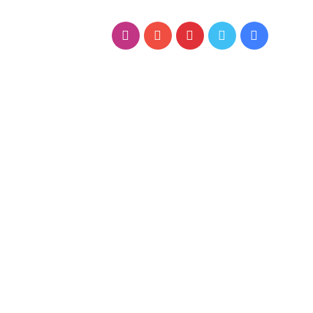
فيسبوك
تويتر
بينتيريست
يوتيوب
انستقرام