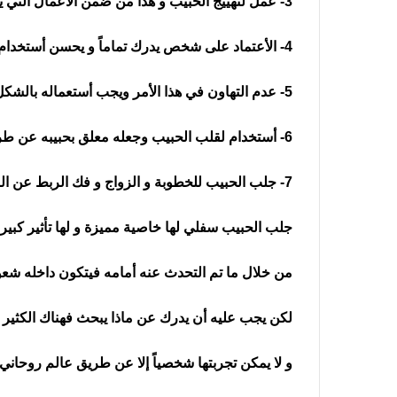
3- عمل لتهييج الحبيب و هذا من ضمن الأعمال التي يقوم بها العالم الروحاني
4- الأعتماد على شخص يدرك تماماً و يحسن أستخدام العمل الروحاني
5- عدم التهاون في هذا الأمر ويجب أستعماله بالشكل الصحيح و السليم لضمان نجاحه
6- أستخدام لقلب الحبيب وجعله معلق بحبيبه عن طريق التوكيل الملكي و التخديم
7- جلب الحبيب للخطوبة و الزواج و فك الربط عن البنت البائر وفتح النصيب لها
جلب الحبيب سفلي لها خاصية مميزة و لها تأثير كبير
من خلال ما تم التحدث عنه أمامه فيتكون داخله شعو
لكن يجب عليه أن يدرك عن ماذا يبحث فهناك الكثير م
و لا يمكن تجربتها شخصياً إلا عن طريق عالم روحا