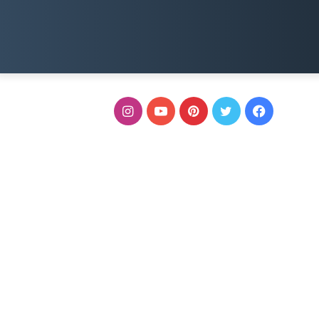
فيسبوك
تويتر
بينتيريست
يوتيوب
انستقرام