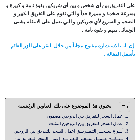
على التفريق بين أي شخص و بين أي شريكين بقوة تامة و كبيرة و
بسرعة ضخمة و مميزة جداً و التي تقوم على التفريق الكبير و
الضخم و السريع لأي شريكين و التي تعمل على الانتقام بشتى
الوسائل منهم و بقوة تامة .
إن باب الاستشارة مفتوح مجاناً من خلال النقر على الزر العائم
بأسفل المقالة .
اعمال السحر للتفريق بين الزوجين و أعراضه التي تؤثر على
الزوجين و العلاج النهائي من السحر و الحسد على الزوجين
مجرب و مضمون و رد المطلقة لزوجها و ربطه عن النساء
يحتوي هذا الموضوع على تلك العناوين الرئيسية
اعمال السحر للتفريق بين الزوجين مضمون
اعمال السحر للتفريق بين الزوجين المثبت
أنــواع ســحــر التـفــريــق اعمال السحر للتفريق بين الزوجين
نــتــائــج عــمــل ســحـر الـفـريــق اعمال السحر للتفريق بين