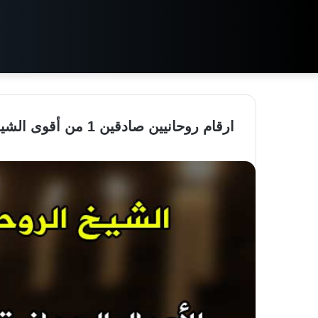
ارقام روحانيين صادقين 1 من أقوى الشيوخ الروحانيين