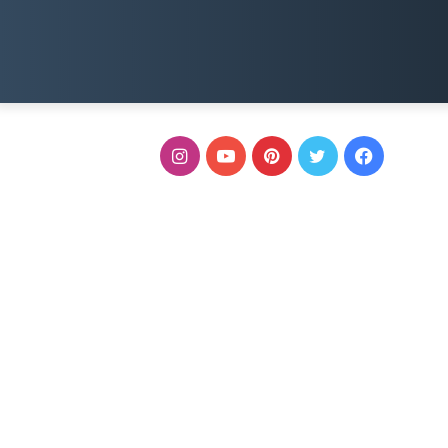
فيسبوك
تويتر
بينتيريست
يوتيوب
انستقرام