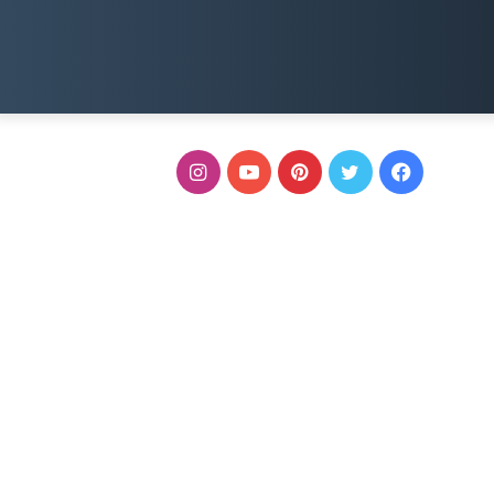
فيسبوك
تويتر
بينتيريست
يوتيوب
انستقرام