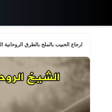
ارجاع الحبيب بالملح بالطرق الروحانية الـ10المجربة و القوية